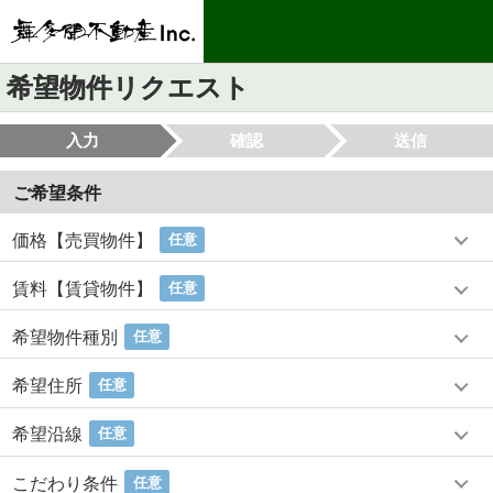
希望物件リクエスト
入力
確認
送信
ご希望条件
価格【売買物件】
任意
賃料【賃貸物件】
任意
希望物件種別
任意
希望住所
任意
希望沿線
任意
こだわり条件
任意