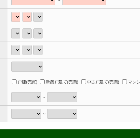
～
戸建(売買)
新築戸建て(売買)
中古戸建て(売買)
マンシ
～
～