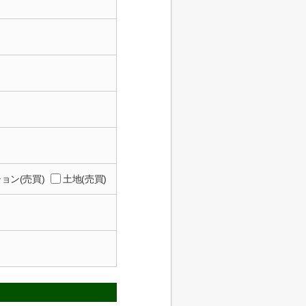
ョン(売買)
土地(売買)