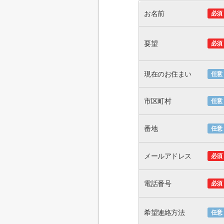
お名前
必須
要望
必須
現在のお住まい
任意
市区町村
任意
番地
任意
メールアドレス
必須
電話番号
必須
希望連絡方法
任意