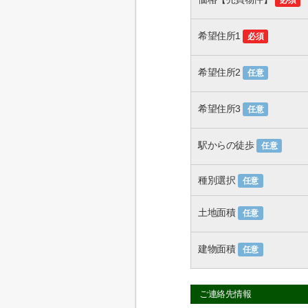
必須
希望住所1
必須
希望住所2
任意
希望住所3
任意
駅からの徒歩
任意
種別選択
任意
土地面積
任意
建物面積
任意
ご連絡先情報