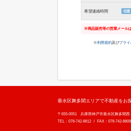
希望連絡時間
任意
※商品販売等の営業メール
※
利用規約
及び
プライ
垂水区舞多聞エリアで不動産をお
〒655-0051 兵庫県神戸市垂水区舞多聞
TEL：078-742-8812 / FAX：078-742-8809