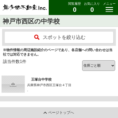
閲覧履歴
お気に入り
メニュー
0
0
神戸市西区の中学校
スポットを絞り込む
※物件情報の周辺施設紹介のページであり、各店舗への問い合わせは当
社では対応できません。
該当件数
1
件
王塚台中学校
兵庫県神戸市西区王塚台４丁目
-
ページトップへ