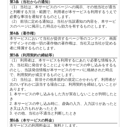
第3条（当社からの通知）
（1） 当社は、本サービスのページへの掲示、その他当社が適当
と判断する方法・範囲で、利用者が本サービスを利用するうえで
必要な事項を通知するものとします。
（2） 前項に定める通知は、当社が当該通知の内容を、本サービ
スのページに掲示した時点から効力を有するものとします。
第4条（著作権）
本サービスにおいて当社が提供するページ等のコンテンツ、画面
デザインその他一切の著作物の著作権は、当社又は当社が定める
者に帰属するものとします。
第5条（利用契約の締結等）
（1） 利用者は、本サービスを利用するにあたり必要な情報を入
力、当社宛に発信することにより本サービスの申し込みをするも
のとし、当該発信情報が本サービスのサーバに格納された時点
で、利用契約が成立するものとします。
（2） 当社は、前項その他本規約の規定にかかわらず、利用者が
次のいずれかに該当する場合には、利用契約を締結しないことが
あります。
1. 本サービスの申し込みをした方が実在しないことが判明したと
き
2. 本サービスの申し込み時に、虚偽の入力、入力誤りがあったと
き又は入力もれがあったとき
3. その他、当社が不適当と判断したとき
第6条（本サービスの料金）
本サービスの利用料金は、無料とします。