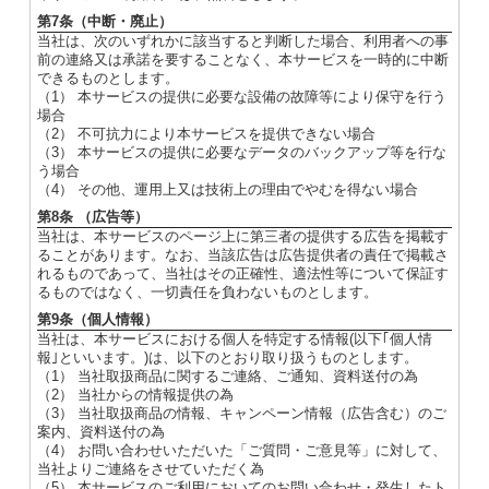
第7条（中断・廃止）
当社は、次のいずれかに該当すると判断した場合、利用者への事
前の連絡又は承諾を要することなく、本サービスを一時的に中断
できるものとします。
（1） 本サービスの提供に必要な設備の故障等により保守を行う
場合
（2） 不可抗力により本サービスを提供できない場合
（3） 本サービスの提供に必要なデータのバックアップ等を行な
う場合
（4） その他、運用上又は技術上の理由でやむを得ない場合
第8条 （広告等）
当社は、本サービスのページ上に第三者の提供する広告を掲載す
ることがあります。なお、当該広告は広告提供者の責任で掲載さ
れるものであって、当社はその正確性、適法性等について保証す
るものではなく、一切責任を負わないものとします。
第9条（個人情報）
当社は、本サービスにおける個人を特定する情報(以下｢個人情
報｣といいます。)は、以下のとおり取り扱うものとします。
（1） 当社取扱商品に関するご連絡、ご通知、資料送付の為
（2） 当社からの情報提供の為
（3） 当社取扱商品の情報、キャンペーン情報（広告含む）のご
案内、資料送付の為
（4） お問い合わせいただいた「ご質問・ご意見等」に対して、
当社よりご連絡をさせていただく為
（5） 本サービスのご利用においてのお問い合わせ・発生したト