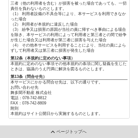
三者（他の利用者を含む）が損害を被った場合であっても、一切
責任を負わないものとします。
（1） 利用者設備の不具合等により、本サービスを利用できなか
った場合
（2） 利用者が本規約に違反した場合
（3） 紛争又は損害の原因が当社の責に帰すべき事由による場合
を除き、本サービスの利用によって利用者と第三者との間で紛争
が生じた場合又は利用者が第三者に損害を与えた場合
（4） その他本サービスを利用することにより、当社の責によら
ずして利用者又は第三者に損害が発生した場合
第12条（本規約に定めのない事項）
本規約に定めのない事項その他本規約の条項に関し疑義を生じた
ときは、協議のうえ円満に解決を図るものとします。
第13条（問合せ先）
本サービスにかかる問合せ先は、以下の通りです。
お問い合わせ先
舞多聞不動産 株式会社
電話：078-742-8812
FAX：078-742-8809
附則
本規約はサイト公開日から実施するものとします。
ページトップへ