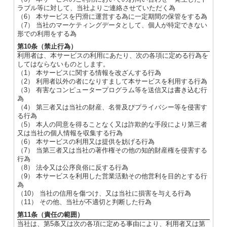
ラブル等に対して、当社よりご連絡させていただく為
（6） 本サービスを円滑に運営する為に一定期間の保管をする為
（7） 当社のマーケティングデータとして、個人が特定できない
形での利用をする為
第10条（禁止行為）
利用者は、本サービスの利用にあたり、次の各項に定める行為を
してはならないものとします。
（1） 本サービスに関する情報を改ざんする行為
（2） 利用者以外の者になりすまして本サービスを利用する行為
（3） 有害なコンピュータープログラム等を送信又は書き込む行
為
（4） 第三者又は当社の財産、名誉及びプライバシー等を侵害す
る行為
（5） 本人の同意を得ることなく又は詐欺的な手段により第三者
又は当社の個人情報を収集する行為
（6） 本サービスの利用又は提供を妨げる行為
（7） 当第三者又は当社の著作権その他の知的財産権を侵害する
行為
（8） 法令又は公序良俗に反する行為
（9） 本サービスを利用した営業活動その他営利を目的とする行
為
（10） 当社の信用を傷つけ、又は当社に損害を与える行為
（11） その他、当社が不適切と判断した行為
第11条（責任の範囲）
当社は、第5条又は次の各項に定める事由により、利用者又は第