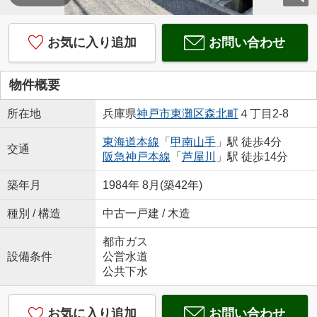
お気に入り追加
お問い合わせ
物件概要
所在地
兵庫県
神戸市東灘区
森北町
４丁目2-8
東海道本線
「
甲南山手
」駅 徒歩4分
交通
阪急神戸本線
「
芦屋川
」駅 徒歩14分
築年月
1984年 8月(築42年)
種別 / 構造
中古一戸建 / 木造
都市ガス
設備条件
公営水道
公共下水
お気に入り追加
お問い合わせ