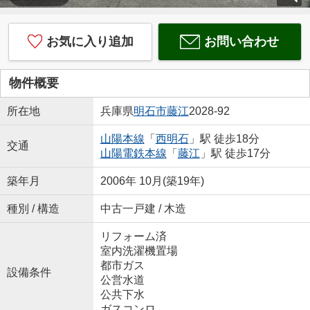
お気に入り追加
お問い合わせ
物件概要
所在地
兵庫県
明石市
藤江
2028-92
山陽本線
「
西明石
」駅 徒歩18分
交通
山陽電鉄本線
「
藤江
」駅 徒歩17分
築年月
2006年 10月(築19年)
種別 / 構造
中古一戸建 / 木造
リフォーム済
室内洗濯機置場
都市ガス
設備条件
公営水道
公共下水
ガスコンロ