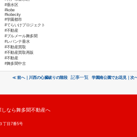
#垂水区
#kobe
#kobecity
#学園都市
#てらいけプロジェクト
#不動産
#ブルメール舞多聞
#レバンテ垂水
#不動産買取
#不動産買取再販
#不動産
#舞多聞中古
記事一覧
≪ 前へ｜川西の心臓破りの階段
学園南公園でお花見｜次へ
探しなら舞多聞不動産へ
西３丁目7番5号