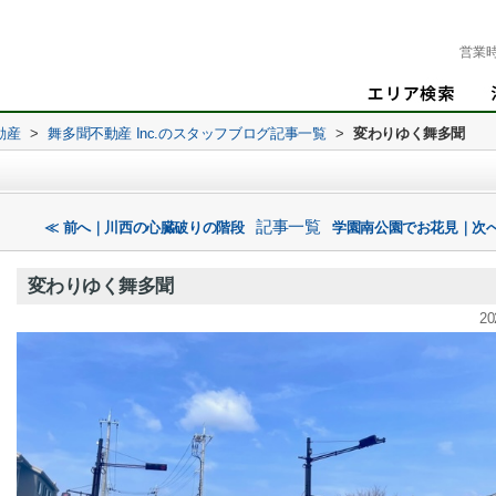
営業
動産
>
舞多聞不動産 Inc.のスタッフブログ記事一覧
>
変わりゆく舞多聞
記事一覧
≪ 前へ｜川西の心臓破りの階段
学園南公園でお花見｜次へ
変わりゆく舞多聞
20