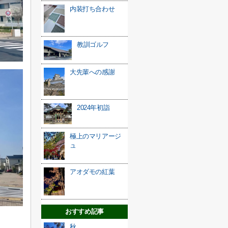
内装打ち合わせ
教訓ゴルフ
大先輩への感謝
2024年初詣
極上のマリアージ
ュ
アオダモの紅葉
おすすめ記事
秋