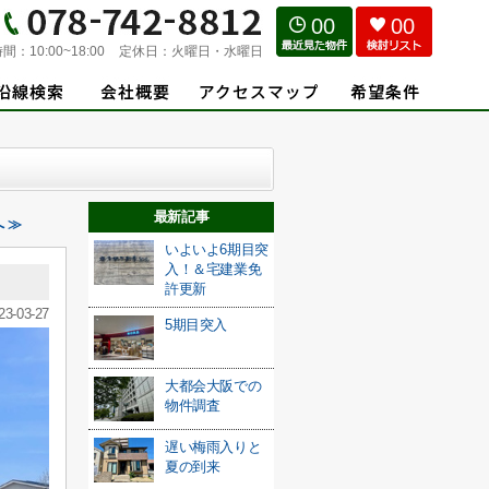
00
00
時間：
10:00~18:00
定休日：
火曜日・水曜日
最新記事
 ≫
いよいよ6期目突
入！＆宅建業免
許更新
23-03-27
5期目突入
大都会大阪での
物件調査
遅い梅雨入りと
夏の到来