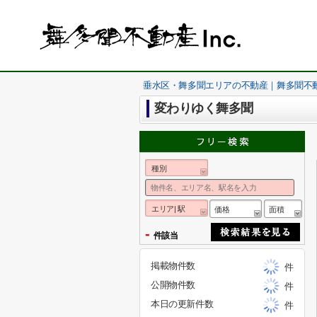
垂水区・舞多聞エリアの不動産｜舞多聞不
変わりゆく舞多聞
種別
エリア| 駅
価格
面積
-
件該当
掲載物件数
件
公開物件数
件
本日の更新件数
件