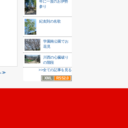
年に一度のお伊勢
参り
紀友則の名歌
学園南公園でお
花見
川西の心臓破り
の階段
>>全ての記事を見る
 ≫
XML
RSS2.0