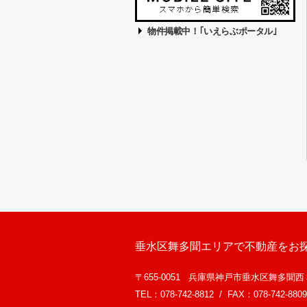
物件掲載中！｢いえらぶポータル｣
垂水区舞多聞エリアで不動産をお
〒655-0051 兵庫県神戸市垂水区舞多聞
TEL：078-742-8812 / FAX：078-742-8809