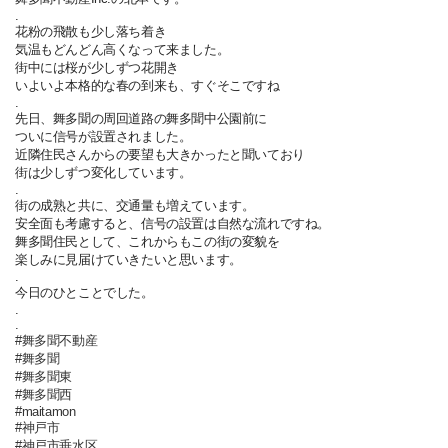
.
花粉の飛散も少し落ち着き
気温もどんどん高くなって来ました。
街中には桜が少しずつ花開き
いよいよ本格的な春の到来も、すぐそこですね
.
先日、舞多聞の周回道路の舞多聞中公園前に
ついに信号が設置されました。
近隣住民さんからの要望も大きかったと聞いており
街は少しずつ変化しています。
.
街の成熟と共に、交通量も増えています。
安全面も考慮すると、信号の設置は自然な流れですね。
舞多聞住民として、これからもこの街の変貌を
楽しみに見届けていきたいと思います。
.
今日のひとことでした。
.
.
#舞多聞不動産
#舞多聞
#舞多聞東
#舞多聞西
#maitamon
#神戸市
#神戸市垂水区