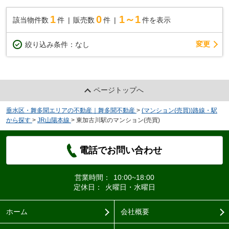
1
0
1～1
該当物件数
件
販売数
件
件を表示
変更
絞り込み条件：
なし
ページトップへ
垂水区・舞多聞エリアの不動産｜舞多聞不動産
>
(マンション(売買))路線・駅
から探す
>
JR山陽本線
>
東加古川駅のマンション(売買)
電話でお問い合わせ
営業時間：
10:00~18:00
定休日：
火曜日・水曜日
ホーム
会社概要