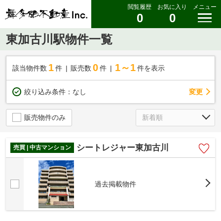
閲覧履歴
お気に入り
メニュー
0
0
東加古川駅物件一覧
1
0
1～1
該当物件数
件
販売数
件
件を表示
変更
絞り込み条件：
なし
販売物件のみ
シートレジャー東加古川
売買 | 中古マンション
過去掲載物件