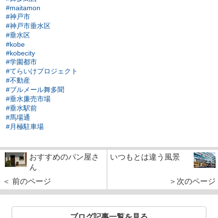
#maitamon
#神戸市
#神戸市垂水区
#垂水区
#kobe
#kobecity
#学園都市
#てらいけプロジェクト
#不動産
#ブルメール舞多聞
#垂水廉売市場
#垂水駅前
#馬場通
#月極駐車場
おすすめのパン屋さ
いつもとは違う風景
ん
＜ 前のページ
＞次のページ
ブログ記事一覧を見る