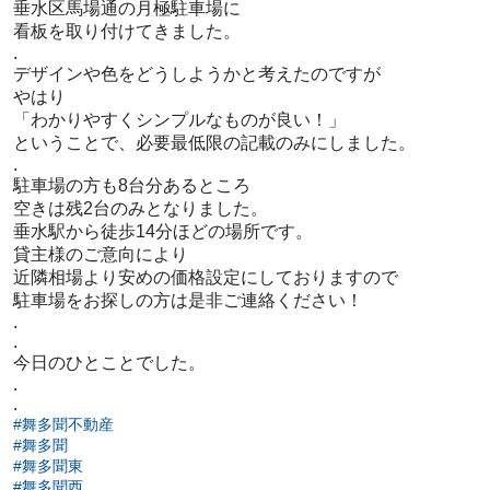
垂水区馬場通の月極駐車場に
看板を取り付けてきました。
.
デザインや色をどうしようかと考えたのですが
やはり
「わかりやすくシンプルなものが良い！」
ということで、必要最低限の記載のみにしました。
.
駐車場の方も8台分あるところ
空きは残2台のみとなりました。
垂水駅から徒歩14分ほどの場所です。
貸主様のご意向により
近隣相場より安めの価格設定にしておりますので
駐車場をお探しの方は是非ご連絡ください！
.
.
今日のひとことでした。
.
.
#舞多聞不動産
#舞多聞
#舞多聞東
#舞多聞西