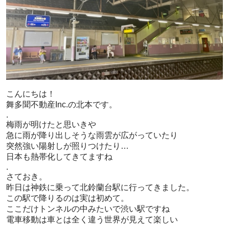
こんにちは！
舞多聞不動産Inc.の北本です。
.
梅雨が明けたと思いきや
急に雨が降り出しそうな雨雲が広がっていたり
突然強い陽射しが照りつけたり…
日本も熱帯化してきてますね
.
さておき。
昨日は神鉄に乗って北鈴蘭台駅に行ってきました。
この駅で降りるのは実は初めて。
ここだけトンネルの中みたいで渋い駅ですね
電車移動は車とは全く違う世界が見えて楽しい