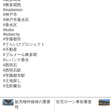
#舞多聞西
#maitamon
#神戸市
#神戸市垂水区
#垂水区
#kobe
#kobecity
#学園都市
#てらいけプロジェクト
#不動産
#ブルメール舞多聞
#レバンテ垂水
#西明石
#西明石駅
#学園都市駅
#土地探し
#北鈴蘭台
販売物件確保の重要
住宅ローン事前審査
性