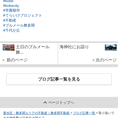
#kobe
#kobecity
#学園都市
#てらいけプロジェクト
#不動産
#ブルメール舞多聞
#千代が丘
土日のブルメール
海神社にお詣り
舞...
＜ 前のページ
＞次のページ
ブログ記事一覧を見る
ページトップへ
垂水区・舞多聞エリアの不動産｜舞多聞不動産
>
ブログ記事一覧
>
取り扱いで
きる物件数は日本中の95％？