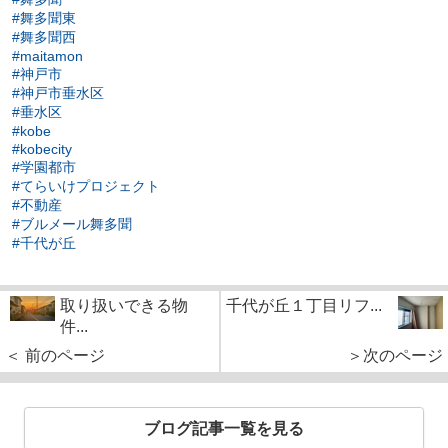
#舞多聞東
#舞多聞西
#maitamon
#神戸市
#神戸市垂水区
#垂水区
#kobe
#kobecity
#学園都市
#てらいけプロジェクト
#不動産
#ブルメール舞多聞
#千代が丘
取り扱いできる物
千代が丘１丁目リフ...
件...
＜ 前のページ
＞次のページ
ブログ記事一覧を見る